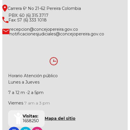
Carrera 6ª No 21-62 Pereira Colombia
PBX: 60 (6) 315 3717
Fax: 57 (6) 333 1018
recepcion@concejopereira.gov.co
notificacionesjudiciales@concejopereira.gov.co
Horario Atención público
Lunes a Jueves
7 a 12 m -2 a 5pm
Viernes
7 am a 3 pm
Visitas:
Mapa del sitio
1658250