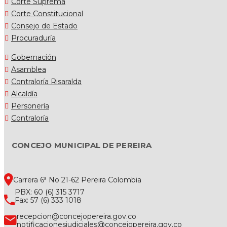
Corte Suprema
Corte Constitucional
Consejo de Estado
Procuraduría
Gobernación
Asamblea
Contraloría Risaralda
Alcaldía
Personería
Contraloría
CONCEJO MUNICIPAL DE PEREIRA
Carrera 6ª No 21-62 Pereira Colombia
PBX: 60 (6) 315 3717
Fax: 57 (6) 333 1018
recepcion@concejopereira.gov.co
notificacionesjudiciales@concejopereira.gov.co