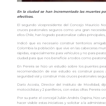
En la ciudad se han incrementado las muertes por 
efectivas.
El segundo vicepresidente del Concejo Mauricio Nor
cruces peatonales seguros como una gran necesidad 
ellos Chile, han logrado peatonalizar calles principales
Indicó que es necesario construir territorios amiga
Colombia la población que vive en las cabeceras muni
rápidas, especialmente para vehículos y no para peat
ciudad para que nos beneficie a todos como peatones
En Pereira se hizo un estudio sobre los puentes peat
recomendación de ese estudio es construir pasos a
seguridad vial y construir más cruces peatonales segu
Darío Acosta, Director del Instituto de Movilidad, 
motociclistas y 2 parrilleros, con estas cifras Pereira 
Por su parte el concejal Julián Andrés Ospina, hizo un
hacer visible estas iniciativas y solicitar a la admi