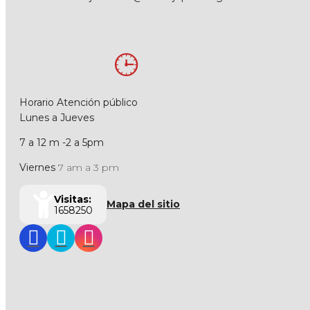
Horario Atención público
Lunes a Jueves
7 a 12 m -2 a 5pm
Viernes
7 am a 3 pm
Visitas:
Mapa del sitio
1658250