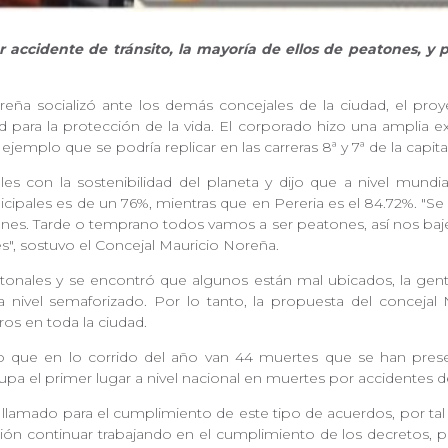
accidente de tránsito, la mayoría de ellos de peatones, y p
eña socializó ante los demás concejales de la ciudad, el pro
para la protección de la vida. El corporado hizo una amplia 
, ejemplo que se podría replicar en las carreras 8ª y 7ª de la capit
bles con la sostenibilidad del planeta y dijo que a nivel mund
cipales es de un 76%, mientras que en Pereria es el 84.72%. "Se 
ones. Tarde o temprano todos vamos a ser peatones, así nos baj
", sostuvo el Concejal Mauricio Noreña.
onales y se encontró que algunos están mal ubicados, la gente pr
 nivel semaforizado. Por lo tanto, la propuesta del concejal
ros en toda la ciudad.
dijo que en lo corrido del año van 44 muertes que se han pres
ocupa el primer lugar a nivel nacional en muertes por accidentes d
 llamado para el cumplimiento de este tipo de acuerdos, por tal r
nistración continuar trabajando en el cumplimiento de los decreto