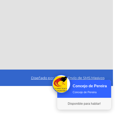
Diseñado por Exus™
|
Envío de SMS Masivos