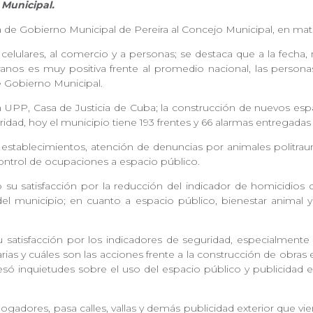
 Municipal.
aría de Gobierno Municipal de Pereira al Concejo Municipal, en m
elulares, al comercio y a personas; se destaca que a la fecha,
anos es muy positiva frente al promedio nacional, las personas
 de Gobierno Municipal.
a UPP, Casa de Justicia de Cuba; la construcción de nuevos es
idad, hoy el municipio tiene 193 frentes y 66 alarmas entregadas
ol a establecimientos, atención de denuncias por animales politra
control de ocupaciones a espacio público.
su satisfacción por la reducción del indicador de homicidios d
el municipio; en cuanto a espacio público, bienestar animal y
su satisfacción por los indicadores de seguridad, especialmen
rias y cuáles son las acciones frente a la construcción de obras 
resó inquietudes sobre el uso del espacio público y publicidad 
gadores, pasa calles, vallas y demás publicidad exterior que vi