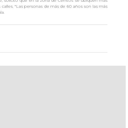
e, solicitó que en la zona de Cerritos se ubiquen más
s calles. "Las personas de más de 60 años son las más
la.