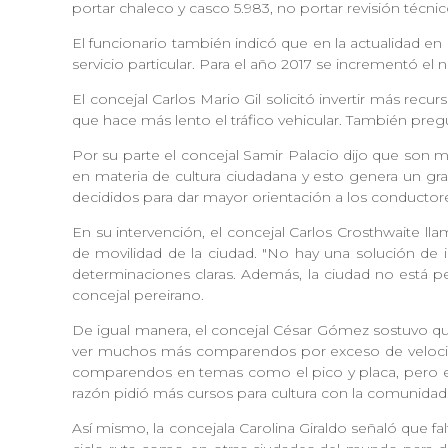
portar chaleco y casco 5.983, no portar revisión técni
El funcionario también indicó que en la actualidad en
servicio particular. Para el año 2017 se incrementó e
El concejal Carlos Mario Gil solicitó invertir más recu
que hace más lento el tráfico vehicular. También preg
Por su parte el concejal Samir Palacio dijo que son 
en materia de cultura ciudadana y esto genera un gr
decididos para dar mayor orientación a los conductor
En su intervención, el concejal Carlos Crosthwaite l
de movilidad de la ciudad. "No hay una solución de 
determinaciones claras. Además, la ciudad no está p
concejal pereirano.
De igual manera, el concejal César Gómez sostuvo qu
ver muchos más comparendos por exceso de velocidad
comparendos en temas como el pico y placa, pero en
razón pidió más cursos para cultura con la comunida
Así mismo, la concejala Carolina Giraldo señaló que f