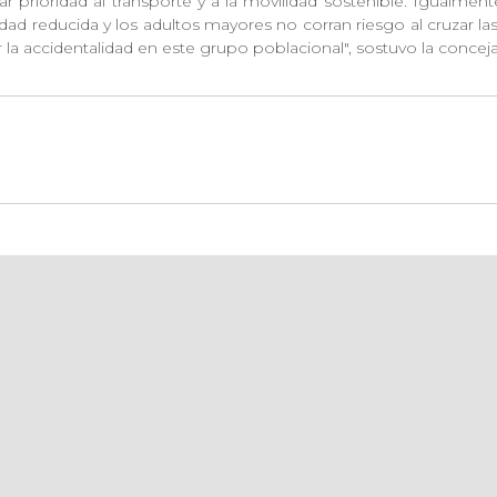
 prioridad al transporte y a la movilidad sostenible. Igualment
ad reducida y los adultos mayores no corran riesgo al cruzar la
 la accidentalidad en este grupo poblacional", sostuvo la conceja