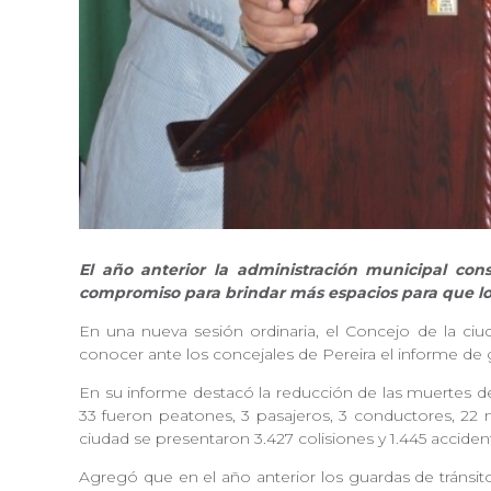
El año anterior la administración municipal cons
compromiso para brindar más espacios para que los
En una nueva sesión ordinaria, el Concejo de la ciud
conocer ante los concejales de Pereira el informe de g
En su informe destacó la reducción de las muertes de 
33 fueron peatones, 3 pasajeros, 3 conductores, 22 m
ciudad se presentaron 3.427 colisiones y 1.445 accide
Agregó que en el año anterior los guardas de tránsit