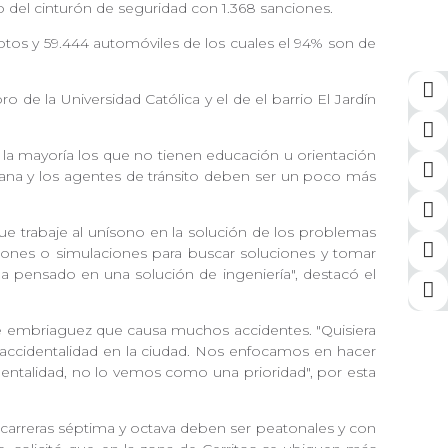
uso del cinturón de seguridad con 1.368 sanciones.
motos y 59.444 automóviles de los cuales el 94% son de
o de la Universidad Católica y el de el barrio El Jardín
 la mayoría los que no tienen educación u orientación
dana y los agentes de tránsito deben ser un poco más
ue trabaje al unísono en la solución de los problemas
ciones o simulaciones para buscar soluciones y tomar
a pensado en una solución de ingeniería", destacó el
de embriaguez que causa muchos accidentes. "Quisiera
accidentalidad en la ciudad. Nos enfocamos en hacer
ntalidad, no lo vemos como una prioridad", por esta
s carreras séptima y octava deben ser peatonales y con