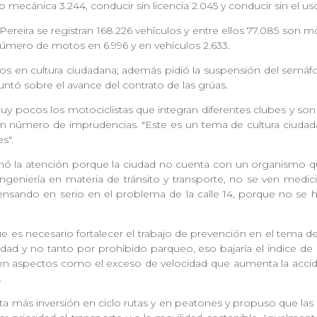
co mecánica 3.244, conducir sin licencia 2.045 y conducir sin el 
 Pereira se registran 168.226 vehículos y entre ellos 77.085 son 
l número de motos en 6.996 y en vehículos 2.633.
rsos en cultura ciudadana; además pidió la suspensión del semáfor
untó sobre el avance del contrato de las grúas.
muy pocos los motociclistas que integran diferentes clubes y son
an número de imprudencias. "Este es un tema de cultura ciuda
es".
lamó la atención porque la ciudad no cuenta con un organismo q
ingeniería en materia de tránsito y transporte, no se ven medi
ensando en serio en el problema de la calle 14, porque no se h
e es necesario fortalecer el trabajo de prevención en el tema 
 y no tanto por prohibido parqueo, eso bajaría el índice de 
 aspectos como el exceso de velocidad que aumenta la accide
d.
alta más inversión en ciclo rutas y en peatones y propuso que la