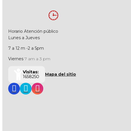
Horario Atención público
Lunes a Jueves
7 a 12 m -2 a 5pm
Viernes
7 am a 3 pm
Visitas:
Mapa del sitio
1658250