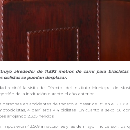
truyó alrededor de 11.592 metros de carril para bicicletas
 ciclistas se puedan desplazar.
ad recibió la visita del Director del Instituto Municipal de M
estión de la institución durante el año anterior.
personas en accidentes de tránsito al pasar de 85 en el 2016 a 69
otociclistas, 4 parrilleros y 4 ciclistas. En cuanto a sexo, 56
ntes arrojando 2.335 heridos.
o impusieron 43.569 infracciones y las de mayor índice son: pa