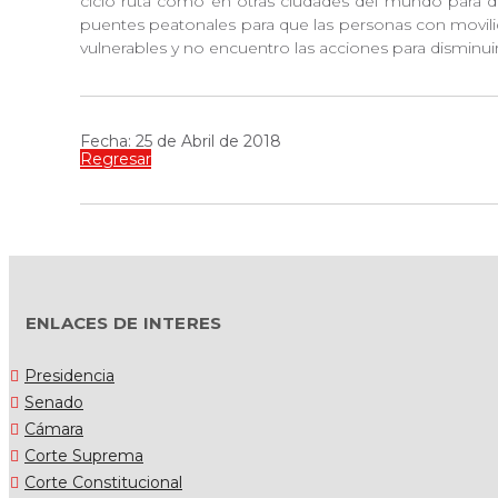
ciclo ruta como en otras ciudades del mundo para dar
puentes peatonales para que las personas con movilid
vulnerables y no encuentro las acciones para disminuir
Fecha: 25 de Abril de 2018
Regresar
ENLACES DE INTERES
Presidencia
Senado
Cámara
Corte Suprema
Corte Constitucional