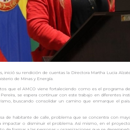
, inició su rendición de cuentas la Directora Martha Lucia Alza
isterio de Minas y Energía.
ctos que el AMCO viene fortaleciendo como es el programa d
 Pereira, se espera continuar con este trabajo en diferentes ins
rismo, buscando consolidar un camino que enmarque el paisaj
a de habitante de calle, problema que se concentra con mayo
impactar o disminuir el problema. Así mismo, en el proyecto 
to de formar a las personas y organizaciones que se desempeña