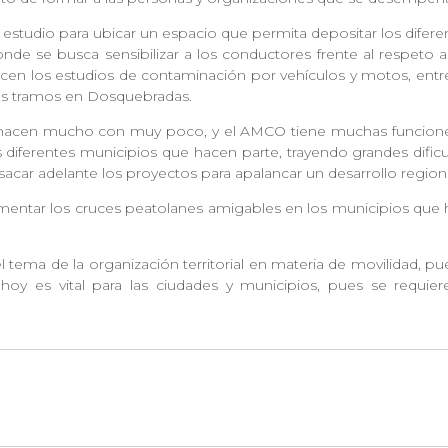
 estudio para ubicar un espacio que permita depositar los dife
donde se busca sensibilizar a los conductores frente al respeto 
acen los estudios de contaminación por vehículos y motos, entre
unos tramos en Dosquebradas.
ue hacen mucho con muy poco, y el AMCO tiene muchas funcion
s diferentes municipios que hacen parte, trayendo grandes dificu
a sacar adelante los proyectos para apalancar un desarrollo regio
mentar los cruces peatolanes amigables en los municipios que
l tema de la organización territorial en materia de movilidad, 
hoy es vital para las ciudades y municipios, pues se requier