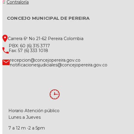
Contraloría
CONCEJO MUNICIPAL DE PEREIRA
Carrera 6ª No 21-62 Pereira Colombia
PBX: 60 (6) 315 3717
Fax: 57 (6) 333 1018
recepcion@concejopereira.gov.co
notificacionesjudiciales@concejopereira.gov.co
Horario Atención público
Lunes a Jueves
7 a 12 m -2 a 5pm