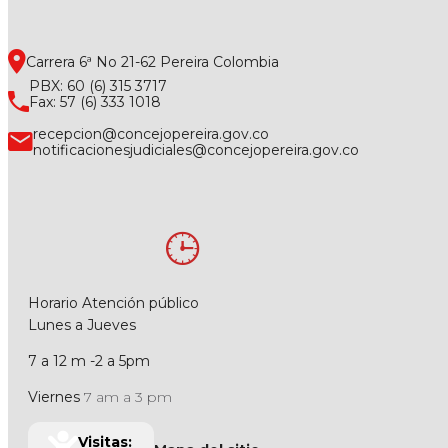
Carrera 6ª No 21-62 Pereira Colombia
PBX: 60 (6) 315 3717
Fax: 57 (6) 333 1018
recepcion@concejopereira.gov.co
notificacionesjudiciales@concejopereira.gov.co
Horario Atención público
Lunes a Jueves
7 a 12 m -2 a 5pm
Viernes
7 am a 3 pm
Visitas: