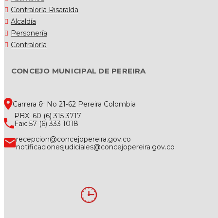
Contraloría Risaralda
Alcaldía
Personería
Contraloría
CONCEJO MUNICIPAL DE PEREIRA
Carrera 6ª No 21-62 Pereira Colombia
PBX: 60 (6) 315 3717
Fax: 57 (6) 333 1018
recepcion@concejopereira.gov.co
notificacionesjudiciales@concejopereira.gov.co