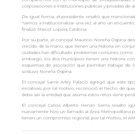
corporaciones e instituciones públicas y privadas d
De igual forma, el presidente resaltó que mencionado
"vamos a institucionalizar una vez al año un encuentr
finalizó Maicol Lopera Cardona.
Por su parte, el concejal Mauricio Noreña Ospina de
crecido de la mano, que tienen una historia en conju
ciudades han dificultado problemas comunes como: mo
embargo, los dos municipios tienen una historia conj
esquemas de asociación que permitan trabajar de la 
sostuvo Noreña Ospina.
El concejal Samir Arley Palacio agregó que este ti
iniciativas; por tal motivo, reconoció el hecho de q
debe ser la entidad que asuma estos retos viene perdi
El concejal Carlos Alberto Henao Serna resaltó i
nuevamente hizo un llamado al Área Metropolitana par
tienen un compromiso regional, por tal motivo, el AM