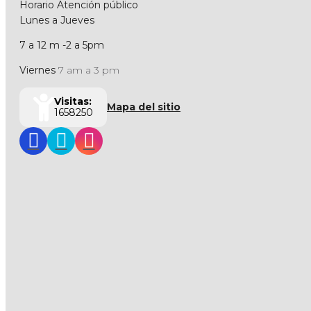
Horario Atención público
Lunes a Jueves
7 a 12 m -2 a 5pm
Viernes
7 am a 3 pm
Visitas:
Mapa del sitio
1658250