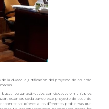
de la ciudad la justificación del proyecto de acuerdo
ermanas.
 busca realizar actividades con ciudades o municipios
 razón, estamos socializando este proyecto de acuerdo
ncontrar soluciones a los diferentes problemas que
 Queremos un acompañamiento permanente desde las