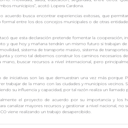
e ambos municipios”, acotó Lopera Cardona.
 acuerdo busca encontrar experiencias exitosas, que permitan e
o formal entre los dos concejos municipales o de otras entidades
stacó que esta declaración pretende fomentar la cooperación, i
nto y que hoy y mañana tendrán un mismo futuro si trabajan de la
vilidad, sistema de transporte masivo, sistema de transportes 
unta y como tal debemos construir los caminos necesarios desd
mano, buscar recursos a nivel internacional, pero principalmen
po de iniciativas son las que demuestran una vez más porque
uerer trabajar de la mano con las ciudades y municipios vecinos.
endo su influencia y capacidad, por tal razón realiza un llamado
gualmente el proyecto de acuerdo por su importancia y los h
a canalizar mayores recursos y gestionar a nivel nacional, no se
CO viene realizando un trabajo desapercibido.