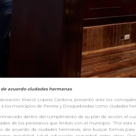
to de acuerdo ciudades hermanas
.
orporación Maicol Lopera Cardona, presentó ante los concejales 
 a los municipios de Pereira y Dosquebradas como ciudades h
nmarcado dentro del cumplimiento de su plan de acción, el cual
dades de los pereiranos que limitan con el municipio. “Por esta
 de acuerdo de ciudades hermanas, sino buscar formas para e
mo: movilidad, salud, educación, seguridad, entre otros.