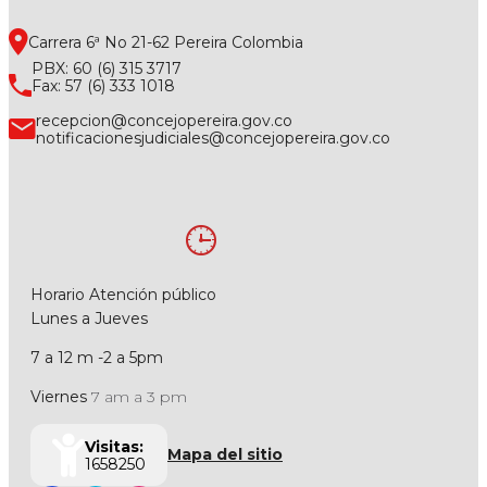
Carrera 6ª No 21-62 Pereira Colombia
PBX: 60 (6) 315 3717
Fax: 57 (6) 333 1018
recepcion@concejopereira.gov.co
notificacionesjudiciales@concejopereira.gov.co
Horario Atención público
Lunes a Jueves
7 a 12 m -2 a 5pm
Viernes
7 am a 3 pm
Visitas:
Mapa del sitio
1658250