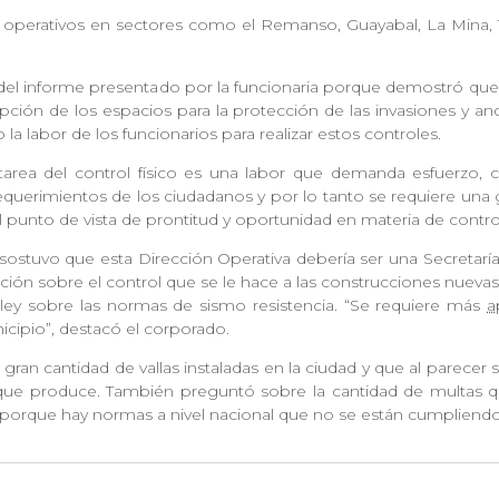
 operativos en sectores como el Remanso, Guayabal, La Mina, To
del informe presentado por la funcionaria porque demostró que
pción de los espacios para la protección de las invasiones y an
a labor de los funcionarios para realizar estos controles.
 tarea del control físico es una labor que demanda esfuerzo, 
equerimientos de los ciudadanos y por lo tanto se requiere una
l punto de vista de prontitud y oportunidad en materia de control
sostuvo que esta Dirección Operativa debería ser una Secretar
ación sobre el control que se le hace a las construcciones nuev
 ley sobre las normas de sismo resistencia. “Se requiere más
a
icipio”, destacó el corporado.
la gran cantidad de vallas instaladas en la ciudad y que al parecer
ue produce. También preguntó sobre la cantidad de multas 
ad porque hay normas a nivel nacional que no se están cumpliendo