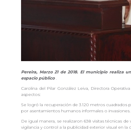
Pereira, Marzo 21 de 2018. El municipio realiza 
espacio público
.
Carolina del Pilar González Leiva, Directora Operati
aspectos:
Se logró la recuperación de 3.120 metros cuadrados p
por asentamientos humanos informales o invasiones
De igual manera, se realizaron 638 visitas técnicas de 
vigilancia y control a la publicidad exterior visual en la