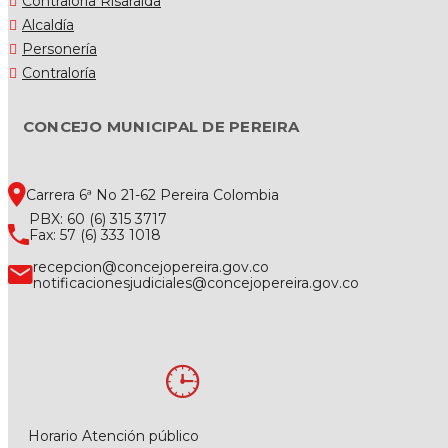
Contraloría Risaralda
Alcaldía
Personería
Contraloría
CONCEJO MUNICIPAL DE PEREIRA
Carrera 6ª No 21-62 Pereira Colombia
PBX: 60 (6) 315 3717
Fax: 57 (6) 333 1018
recepcion@concejopereira.gov.co
notificacionesjudiciales@concejopereira.gov.co
Horario Atención público