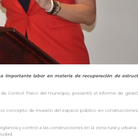
una importante labor en materia de recuperación de estruc
va de Control Físico del municipio, presentó el informe de gesti
or concepto de invasión del espacio público en construcciones 
.
vigilancia y control a las construcciones en la zona rural y urba
 ciudad.