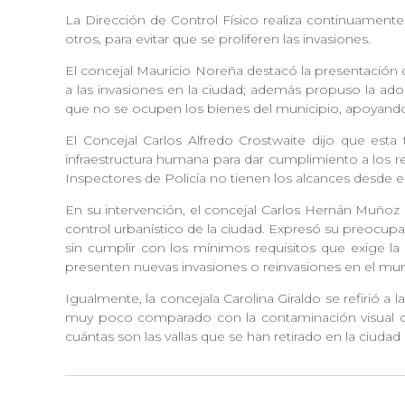
La Dirección de Control Físico realiza continuamente
otros, para evitar que se proliferen las invasiones.
El concejal Mauricio Noreña destacó la presentación 
a las invasiones en la ciudad; además propuso la ado
que no se ocupen los bienes del municipio, apoyando l
El Concejal Carlos Alfredo Crostwaite dijo que esta
infraestructura humana para dar cumplimiento a los r
Inspectores de Policía no tienen los alcances desde e
En su intervención, el concejal Carlos Hernán Muñoz 
control urbanístico de la ciudad. Expresó su preocup
sin cumplir con los mínimos requisitos que exige la
presenten nuevas invasiones o reinvasiones en el mun
Igualmente, la concejala Carolina Giraldo se refirió a 
muy poco comparado con la contaminación visual q
cuántas son las vallas que se han retirado en la ciud