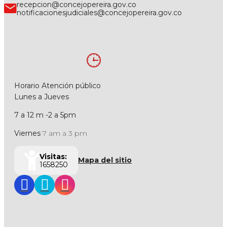
recepcion@concejopereira.gov.co
notificacionesjudiciales@concejopereira.gov.co
Horario Atención público
Lunes a Jueves
7 a 12 m -2 a 5pm
Viernes
7 am a 3 pm
Visitas:
Mapa del sitio
1658250