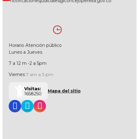
notificacionesjudiciales@concejopereira.gov.co
Horario Atención público
Lunes a Jueves
7 a 12 m -2 a 5pm
Viernes
7 am a 3 pm
Visitas:
Mapa del sitio
1658250