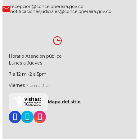
recepcion@concejopereira.gov.co
notificacionesjudiciales@concejopereira.gov.co
Horario Atención público
Lunes a Jueves
7 a 12 m -2 a 5pm
Viernes
7 am a 3 pm
Visitas:
Mapa del sitio
1658250