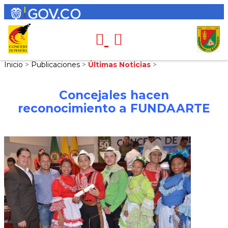
Inicio
>
Publicaciones
>
Últimas Noticias
>
Concejales hacen
reconocimiento a FUNDAARTE