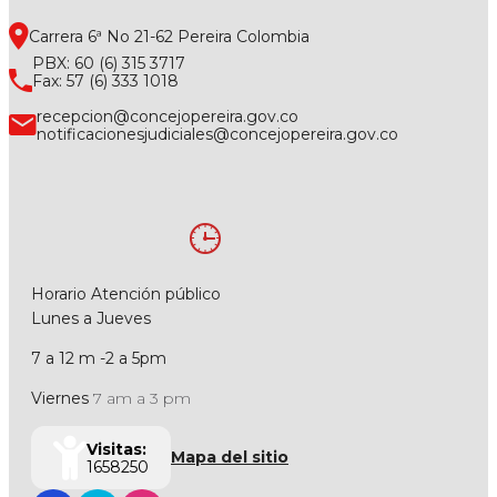
Carrera 6ª No 21-62 Pereira Colombia
PBX: 60 (6) 315 3717
Fax: 57 (6) 333 1018
recepcion@concejopereira.gov.co
notificacionesjudiciales@concejopereira.gov.co
Horario Atención público
Lunes a Jueves
7 a 12 m -2 a 5pm
Viernes
7 am a 3 pm
Visitas:
Mapa del sitio
1658250