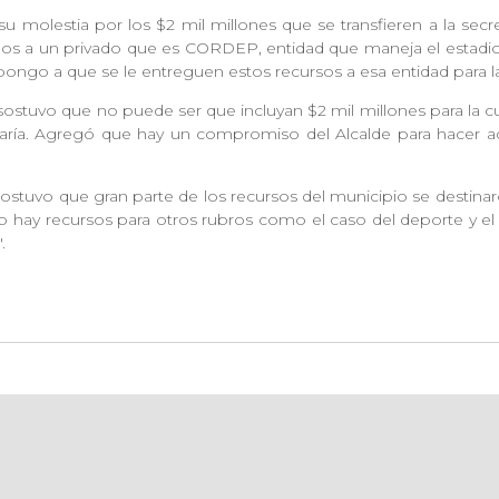
u molestia por los $2 mil millones que se transfieren a la secre
selos a un privado que es CORDEP, entidad que maneja el estadio
o a que se le entreguen estos recursos a esa entidad para la 
sostuvo que no puede ser que incluyan $2 mil millones para la c
etaría. Agregó que hay un compromiso del Alcalde para hacer 
 sostuvo que gran parte de los recursos del municipio se destina
hay recursos para otros rubros como el caso del deporte y el mu
".