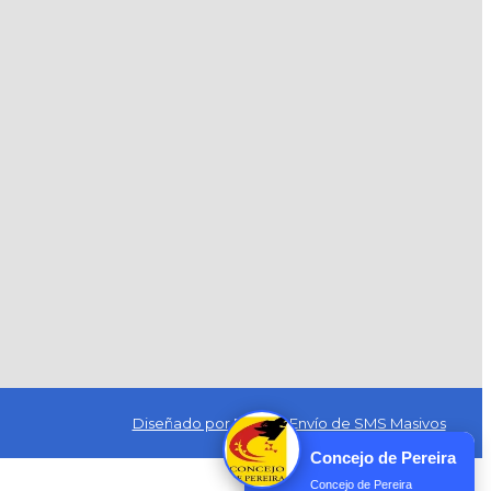
Diseñado por Exus™
|
Envío de SMS Masivos