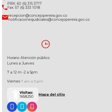
PBX: 60 (6) 315 3717
Fax: 57 (6) 333 1018
recepcion@concejopereira.gov.co
notificacionesjudiciales@concejopereira.gov.co
Horario Atención público
Lunes a Jueves
7 a 12 m -2 a 5pm
Viernes
7 am a 3 pm
Visitas:
Mapa del sitio
1658250