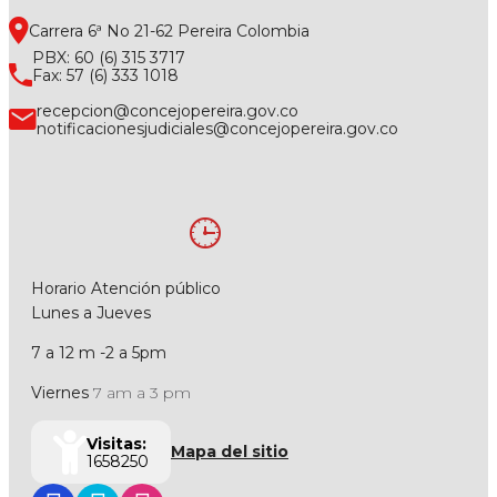
Carrera 6ª No 21-62 Pereira Colombia
PBX: 60 (6) 315 3717
Fax: 57 (6) 333 1018
recepcion@concejopereira.gov.co
notificacionesjudiciales@concejopereira.gov.co
Horario Atención público
Lunes a Jueves
7 a 12 m -2 a 5pm
Viernes
7 am a 3 pm
Visitas:
Mapa del sitio
1658250