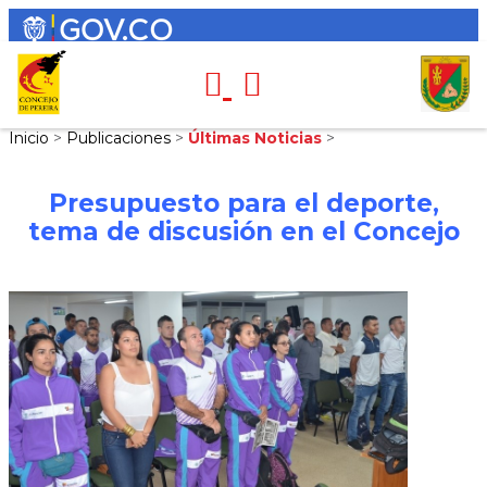
Inicio
>
Publicaciones
>
Últimas Noticias
>
Presupuesto para el deporte,
tema de discusión en el Concejo