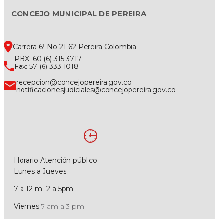
CONCEJO MUNICIPAL DE PEREIRA
Carrera 6ª No 21-62 Pereira Colombia
PBX: 60 (6) 315 3717
Fax: 57 (6) 333 1018
recepcion@concejopereira.gov.co
notificacionesjudiciales@concejopereira.gov.co
Horario Atención público
Lunes a Jueves
7 a 12 m -2 a 5pm
Viernes
7 am a 3 pm