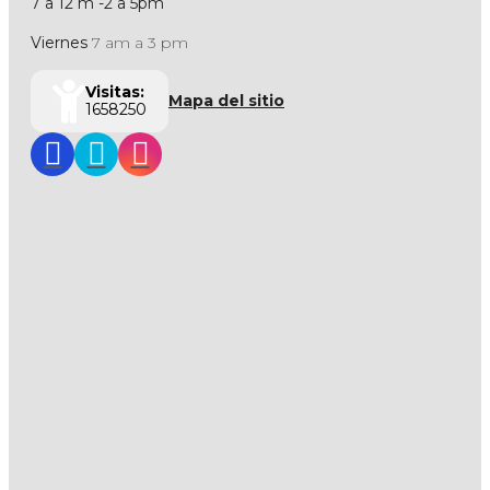
7 a 12 m -2 a 5pm
Viernes
7 am a 3 pm
Visitas:
Mapa del sitio
1658250