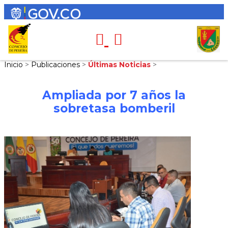
Inicio
>
Publicaciones
>
Últimas Noticias
>
Ampliada por 7 años la
sobretasa bomberil