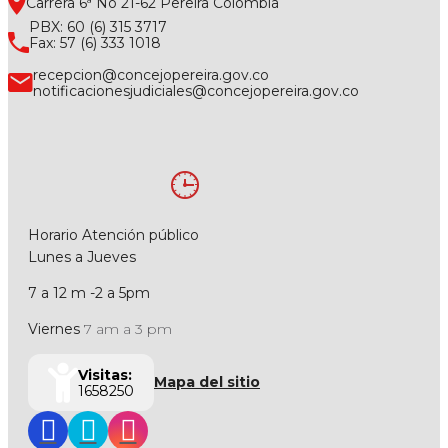
Carrera 6ª No 21-62 Pereira Colombia
PBX: 60 (6) 315 3717
Fax: 57 (6) 333 1018
recepcion@concejopereira.gov.co
notificacionesjudiciales@concejopereira.gov.co
Horario Atención público
Lunes a Jueves
7 a 12 m -2 a 5pm
Viernes
7 am a 3 pm
Visitas:
Mapa del sitio
1658250