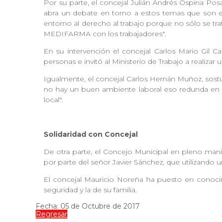
Por su parte, el concejal Julián Andrés Ospina Pos
abra un debate en torno a estos temas que son e
entorno al derecho al trabajo porque no sólo se tra
MEDIFARMA con los trabajadores".
En su intervención el concejal Carlos Mario Gil 
personas e invitó al Ministerio de Trabajo a realiza
Igualmente, el concejal Carlos Hernán Muñoz, sostu
no hay un buen ambiente laboral eso redunda en la c
local".
Solidaridad con Concejal
De otra parte, el Concejo Municipal en pleno manife
por parte del señor Javier Sánchez, que utilizando
El concejal Mauricio Noreña ha puesto en conoci
seguridad y la de su familia.
Fecha: 05 de Octubre de 2017
Regresar