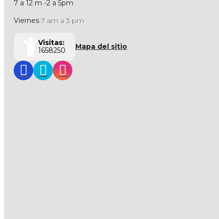
7 a 12 m -2 a 5pm
Viernes
7 am a 3 pm
Visitas:
Mapa del sitio
1658250