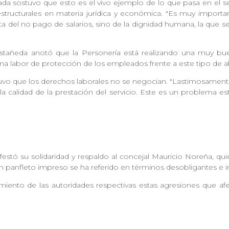
ada sostuvo que esto es el vivo ejemplo de lo que pasa en el s
structurales en materia jurídica y económica. "Es muy impor
ta del no pago de salarios, sino de la dignidad humana, la que se
Castañeda anotó que la Personería está realizando una muy bu
r una labor de protección de los empleados frente a este tipo de 
vo que los derechos laborales no se negocian. "Lastimosamente 
alidad de la prestación del servicio. Este es un problema estru
stó su solidaridad y respaldo al concejal Mauricio Noreña, quie
 un panfleto impreso se ha referido en términos desobligantes e
miento de las autoridades respectivas estas agresiones que a