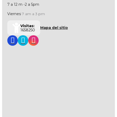
7 a 12 m -2 a 5pm
Viernes
7 am a 3 pm
Visitas:
Mapa del sitio
1658250