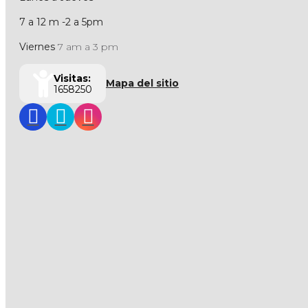
7 a 12 m -2 a 5pm
Viernes
7 am a 3 pm
Visitas:
Mapa del sitio
1658250