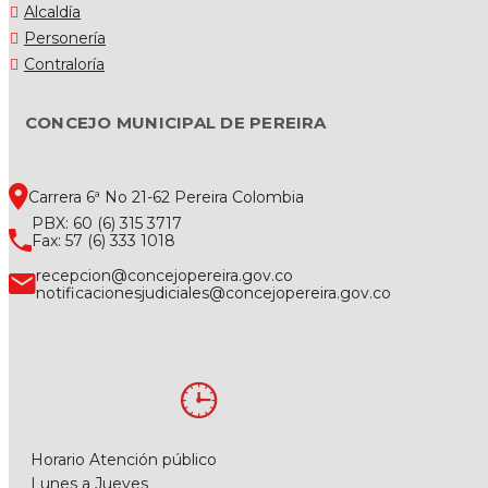
Alcaldía
Personería
Contraloría
CONCEJO MUNICIPAL DE PEREIRA
Carrera 6ª No 21-62 Pereira Colombia
PBX: 60 (6) 315 3717
Fax: 57 (6) 333 1018
recepcion@concejopereira.gov.co
notificacionesjudiciales@concejopereira.gov.co
Horario Atención público
Lunes a Jueves