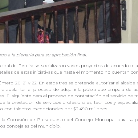
ego a la plenaria para su aprobación final.
pal de Pereira se socializaron varios proyectos de acuerdo relac
detalles de estas iniciativas que hasta el momento no cuentan c
úmero 20, 21 y 22. En estos tres se pretende autorizar al alcald
ara adelantar el proceso de adquirir la póliza que ampara de ac
s. El siguiente para el proceso de contratación del servicio de tr
n de la prestación de servicios profesionales, técnicos y especi
 o con talentos excepcionales por $2.490 millones.
 la Comisión de Presupuesto del Concejo Municipal para su 
los concejales del municipio.