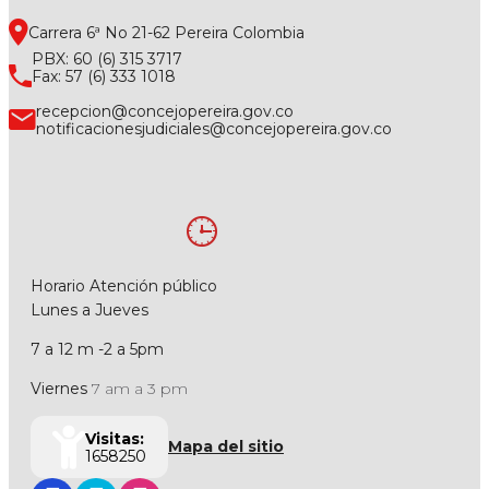
Carrera 6ª No 21-62 Pereira Colombia
PBX: 60 (6) 315 3717
Fax: 57 (6) 333 1018
recepcion@concejopereira.gov.co
notificacionesjudiciales@concejopereira.gov.co
Horario Atención público
Lunes a Jueves
7 a 12 m -2 a 5pm
Viernes
7 am a 3 pm
Visitas:
Mapa del sitio
1658250