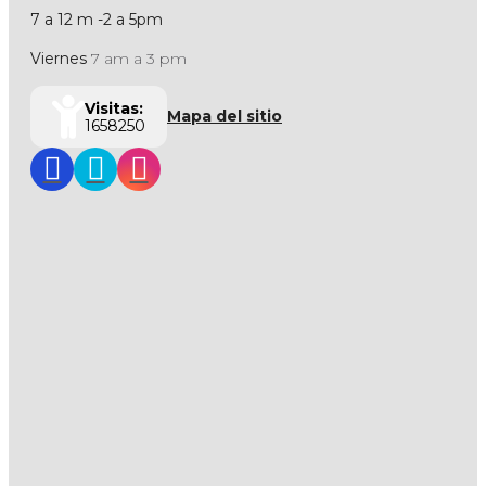
7 a 12 m -2 a 5pm
Viernes
7 am a 3 pm
Visitas:
Mapa del sitio
1658250