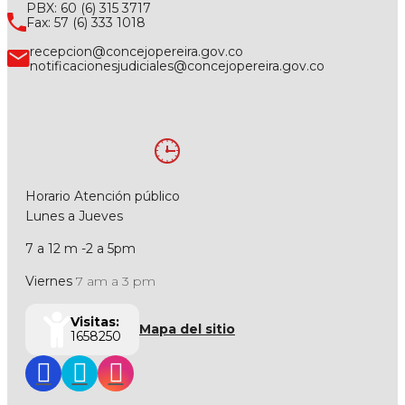
PBX: 60 (6) 315 3717
Fax: 57 (6) 333 1018
recepcion@concejopereira.gov.co
notificacionesjudiciales@concejopereira.gov.co
Horario Atención público
Lunes a Jueves
7 a 12 m -2 a 5pm
Viernes
7 am a 3 pm
Visitas:
Mapa del sitio
1658250