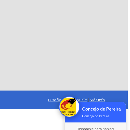
Diseñado por Exus™
|
Más Info