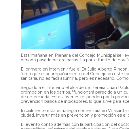
Esta mañana en Plenaria del Concejo Municipal se llev
periodo pasado de ordinarias. La parte fuerte de hoy 
El primero en intervenir fue el Dr Julio Alberto Rincó
"creo que el acompañamiento del Concejo en este tip
sanitaria, no es fácil asumirla, pero es necesario. Como
Seguido a él intervino el alcalde de Pereira, Juan Pab
promoción en los barrios, "funcionará parecido a un c
de enfermería. Estos jóvenes responden por la promoc
prevención básica de indicadores, lo que sirve para ac
Inicialmente esta estrategia comenzará en Villasanta
ciudad, invertir más en prevención y promoción es el c
El evento contó además con la participación del docto
posconflicto, así mismo del sicólogo clínico, Juan Car