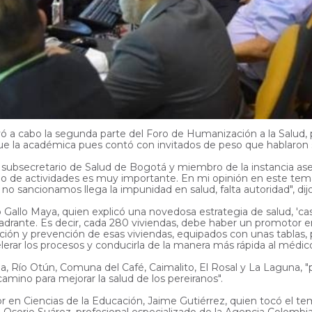
ó a cabo la segunda parte del Foro de Humanización a la Salud, 
fue la académica pues contó con invitados de peso que hablaron 
n, subsecretario de Salud de Bogotá y miembro de la instancia ases
o de actividades es muy importante. En mi opinión en este tem
 no sancionamos llega la impunidad en salud, falta autoridad", dijo
lo Gallo Maya, quien explicó una novedosa estrategia de salud, 'c
uadrante. Es decir, cada 280 viviendas, debe haber un promotor e
ión y prevención de esas viviendas, equipados con unas tablas,
elerar los procesos y conducirla de la manera más rápida al médic
na, Río Otún, Comuna del Café, Caimalito, El Rosal y La Laguna,
amino para mejorar la salud de los pereiranos".
r en Ciencias de la Educación, Jaime Gutiérrez, quien tocó el te
lo Osorio Suárez, profesional especializado de la Agencia Colomb