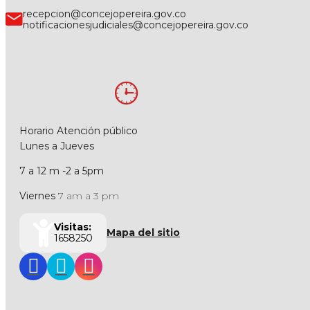
recepcion@concejopereira.gov.co
notificacionesjudiciales@concejopereira.gov.co
Horario Atención público
Lunes a Jueves
7 a 12 m -2 a 5pm
Viernes
7 am a 3 pm
Visitas:
Mapa del sitio
1658250