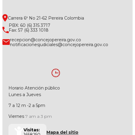
Carrera 6ª No 21-62 Pereira Colombia
PBX: 60 (6) 315 3717
Fax: 57 (6) 333 1018
recepcion@concejopereira.gov.co
notificacionesjudiciales@concejopereira.gov.co
Horario Atención público
Lunes a Jueves
7 a 12 m -2 a 5pm
Viernes
7 am a 3 pm
Visitas:
Mapa del sitio
1658250