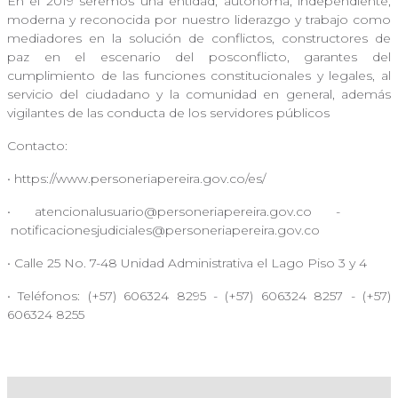
En el 2019 seremos una entidad, autónoma, independiente,
moderna y reconocida por nuestro liderazgo y trabajo como
mediadores en la solución de conflictos, constructores de
paz en el escenario del posconflicto, garantes del
cumplimiento de las funciones constitucionales y legales, al
servicio del ciudadano y la comunidad en general, además
vigilantes de las conducta de los servidores públicos
Contacto:
• https://www.personeriapereira.gov.co/es/
•
atencionalusuario@personeriapereira.gov.co
-
notificacionesjudiciales@personeriapereira.gov.co
• Calle 25 No. 7-48 Unidad Administrativa el Lago Piso 3 y 4
• Teléfonos: (+57) 606324 8295 - (+57) 606324 8257 - (+57)
606324 8255