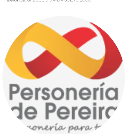
• Teléfonos: 01 8000 919748 – 601570 2000