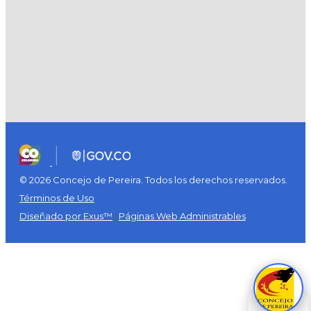
© 2026 Concejo de Pereira. Todos los derechos reservados.
Términos de Uso
Diseñado por Exus™
|
Páginas Web Administrables