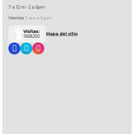
7 a 12 m -2 a 5pm
Viernes
7 am a 3 pm
Visitas:
Mapa del sitio
1658250