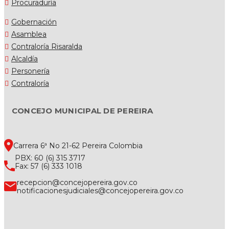
Procuraduría
Gobernación
Asamblea
Contraloría Risaralda
Alcaldía
Personería
Contraloría
CONCEJO MUNICIPAL DE PEREIRA
Carrera 6ª No 21-62 Pereira Colombia
PBX: 60 (6) 315 3717
Fax: 57 (6) 333 1018
recepcion@concejopereira.gov.co
notificacionesjudiciales@concejopereira.gov.co