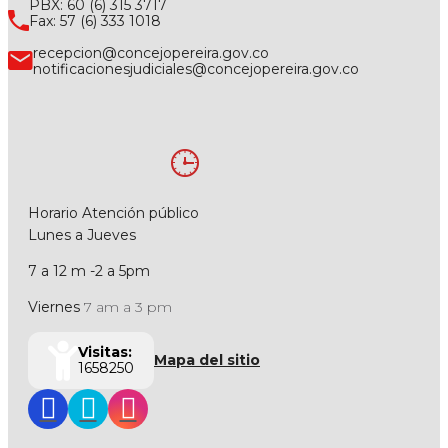
PBX: 60 (6) 315 3717
Fax: 57 (6) 333 1018
recepcion@concejopereira.gov.co
notificacionesjudiciales@concejopereira.gov.co
Horario Atención público
Lunes a Jueves
7 a 12 m -2 a 5pm
Viernes
7 am a 3 pm
Visitas:
Mapa del sitio
1658250