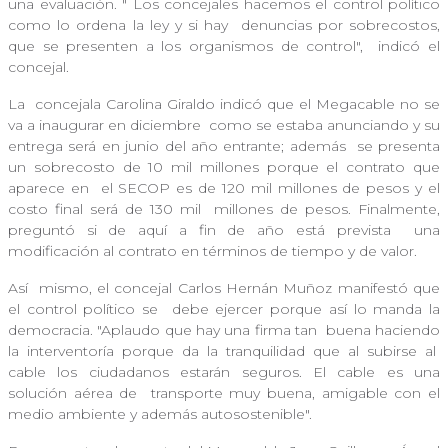
una evaluación. "
Los concejales hacemos el control político
como lo ordena la ley y si hay
denuncias por sobrecostos,
que se presenten a los organismos de control",
indicó el
concejal.
La
concejala Carolina Giraldo indicó que el Megacable no se
va a inaugurar en diciembre
como se estaba anunciando y su
entrega será en junio del año entrante; además
se presenta
un sobrecosto de 10 mil millones porque el contrato que
aparece en
el SECOP es de 120 mil millones de pesos y el
costo final será de 130 mil
millones de pesos. Finalmente,
preguntó si de aquí a fin de año está prevista
una
modificación al contrato en términos de tiempo y de valor.
Así
mismo, el concejal Carlos Hernán Muñoz manifestó que
el control político se
debe ejercer porque así lo manda la
democracia. "Aplaudo que hay una firma tan
buena haciendo
la interventoría porque da la tranquilidad que al subirse al
cable los ciudadanos estarán seguros. El cable es una
solución aérea de
transporte muy buena, amigable con el
medio ambiente y además autosostenible".