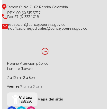
Carrera 6ª No 21-62 Pereira Colombia
PBX: 60 (6) 315 3717
Fax: 57 (6) 333 1018
recepcion@concejopereira.gov.co
notificacionesjudiciales@concejopereira.gov.co
Horario Atención público
Lunes a Jueves
7 a 12 m -2 a 5pm
Viernes
7 am a 3 pm
Visitas:
Mapa del sitio
1658250