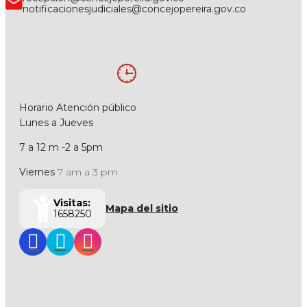
notificacionesjudiciales@concejopereira.gov.co
Horario Atención público
Lunes a Jueves
7 a 12 m -2 a 5pm
Viernes
7 am a 3 pm
Visitas:
Mapa del sitio
1658250