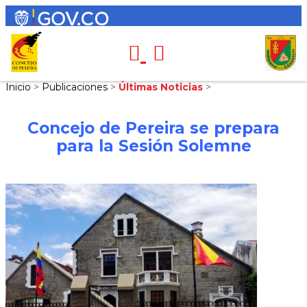
Inicio
>
Publicaciones
>
Últimas Noticias
>
Concejo de Pereira se prepara
para la Sesión Solemne