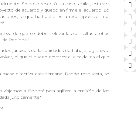
tualmente. Se nos presentó un caso similar, esta vez
royecto de acuerdo y quedó en firme el acuerdo. Lo
icaciones, lo que ha hecho es la recomposición del
s".
rteza de que se deben elevar las consultas a otras
uría Regional".
os jurídicos de las unidades de trabajo legislativo,
er, el que si puede devolver el alcalde, es el que
la mesa directiva esta semana. Dando respuesta, se
 viajamos a Bogotá para agilizar la emisión de los
ndada jurídicamente".
or.