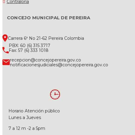
Contraloría
CONCEJO MUNICIPAL DE PEREIRA
Carrera 6ª No 21-62 Pereira Colombia
PBX: 60 (6) 315 3717
Fax: 57 (6) 333 1018
recepcion@concejopereira.gov.co
notificacionesjudiciales@concejopereira.gov.co
Horario Atención público
Lunes a Jueves
7 a 12 m -2 a 5pm