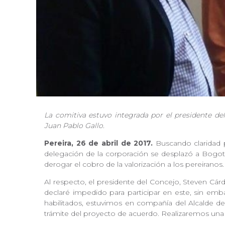
La comitiva estuvo integrada por el presidente de
Juan Pablo Gallo.
Pereira, 26 de abril de 2017.
Buscando claridad p
delegación de la corporación se desplazó a Bogotá
derogar el cobro de la valorización a los pereiranos
Al respecto, el presidente del Concejo, Steven Cárd
declaré impedido para participar en este, sin em
habilitados, estuvimos en compañía del Alcalde de P
trámite del proyecto de acuerdo. Realizaremos una