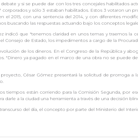
debate y si se puede dar con los tres concejales habilitados ac
7 corporados y sólo 3 estaban habilitados. Estos 3 votaron un p
en el 2015, con una sentencia del 2014, y con diferentes modif
s buscando las respuestas actuando bajo los conceptos legale
z indicó que "tenemos claridad en unos temas y traemos la ce
 del Consejo de Estado, los impedimentos a cargo de la Procurad
olución de los dineros. En el Congreso de la República y abogad
s. "Dinero ya pagado en el marco de una obra no se puede devolv
proyecto, César Gómez presentará la solicitud de prorroga a 
so.
os tiempos están corriendo para la Comisión Segunda, por eso
ra darle a la ciudad una herramienta a través de una decisión bli
ranscurso del día, el concepto por parte del Ministerio del Interi