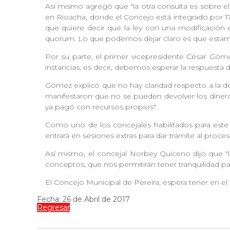
Así mismo agregó que "la otra consulta es sobre el 
en Rioacha, donde el Concejo está integrado por 1
que quiere decir que la ley con una modificación 
quorum. Lo que podemos dejar claro es que estamo
Por su parte, el primer vicepresidente César Góme
instancias, es decir, debemos esperar la respuesta
Gómez explicó que no hay claridad respecto a la dev
manifestaron que no se pueden devolver los dinero
ya pagó con recursos propios".
Como uno de los concejales habilitados para este 
entrará en sesiones extras para dar trámite al proce
Así mismo, el concejal Norbey Quiceno dijo que "l
conceptos, que nos permitirán tener tranquilidad pa
El Concejo Municipal de Pereira, espera tener en el t
Fecha: 26 de Abril de 2017
Regresar