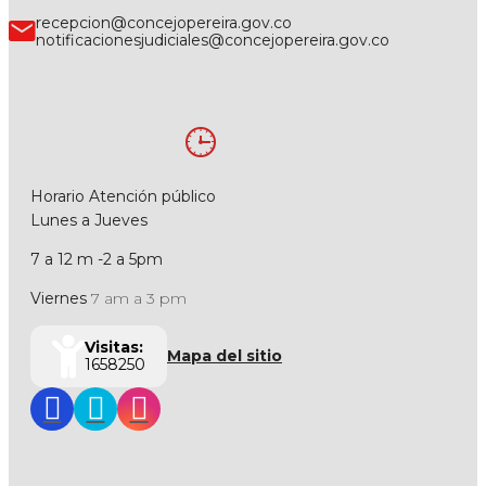
recepcion@concejopereira.gov.co
notificacionesjudiciales@concejopereira.gov.co
Horario Atención público
Lunes a Jueves
7 a 12 m -2 a 5pm
Viernes
7 am a 3 pm
Visitas:
Mapa del sitio
1658250