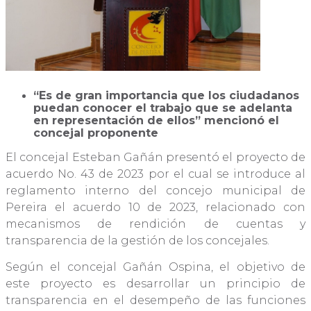
“Es de gran importancia que los ciudadanos
puedan conocer el trabajo que se adelanta
en representación de ellos” mencionó el
concejal proponente
El concejal Esteban Gañán presentó el proyecto de
acuerdo No. 43 de 2023 por el cual se introduce al
reglamento interno del concejo municipal de
Pereira el acuerdo 10 de 2023, relacionado con
mecanismos de rendición de cuentas y
transparencia de la gestión de los concejales.
Según el concejal Gañán Ospina, el objetivo de
este proyecto es desarrollar un principio de
transparencia en el desempeño de las funciones