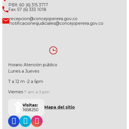
PBX: 60 (6) 315 3717
Fax: 57 (6) 333 1018
recepcion@concejopereira.gov.co
notificacionesjudiciales@concejopereira.gov.co
Horario Atención público
Lunes a Jueves
7 a 12 m -2 a 5pm
Viernes
7 am a 3 pm
Visitas:
Mapa del sitio
1658250