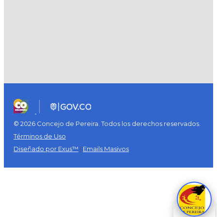
© 2026 Concejo de Pereira. Todos los derechos reservados.
Términos de Uso
Diseñado por Exus™
|
Emails Masivos