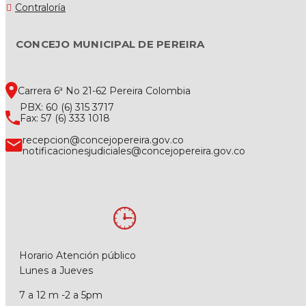
Contraloría
CONCEJO MUNICIPAL DE PEREIRA
Carrera 6ª No 21-62 Pereira Colombia
PBX: 60 (6) 315 3717
Fax: 57 (6) 333 1018
recepcion@concejopereira.gov.co
notificacionesjudiciales@concejopereira.gov.co
Horario Atención público
Lunes a Jueves
7 a 12 m -2 a 5pm