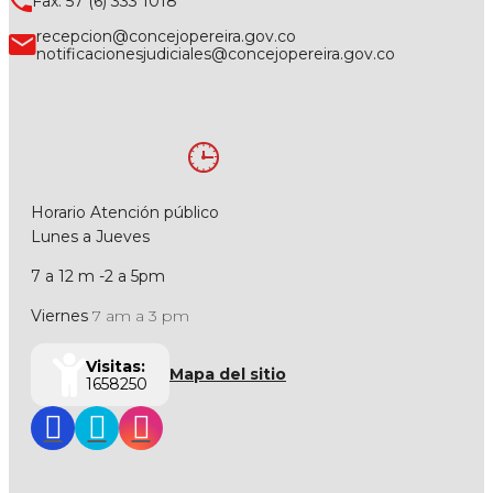
Fax: 57 (6) 333 1018
recepcion@concejopereira.gov.co
notificacionesjudiciales@concejopereira.gov.co
Horario Atención público
Lunes a Jueves
7 a 12 m -2 a 5pm
Viernes
7 am a 3 pm
Visitas:
Mapa del sitio
1658250