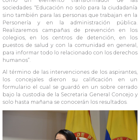
como un elemento transformador de las
sociedades. “Educación no solo para la ciudadanía
sino también para las personas que trabajan en la
Personería y en la administración pública.
Realizaremos campañas de prevención en los
colegios, en los centros de detención, en los
puestos de salud y con la comunidad en general,
para informar todo lo relacionado con los derechos
humanos”.
Al término de las intervenciones de los aspirantes,
los concejales dieron su calificación en un
formulario el cual se guardó en un sobre cerrado
bajo la custodia de la Secretaria General Concejo y
solo hasta mañana se conocerán los resultados.