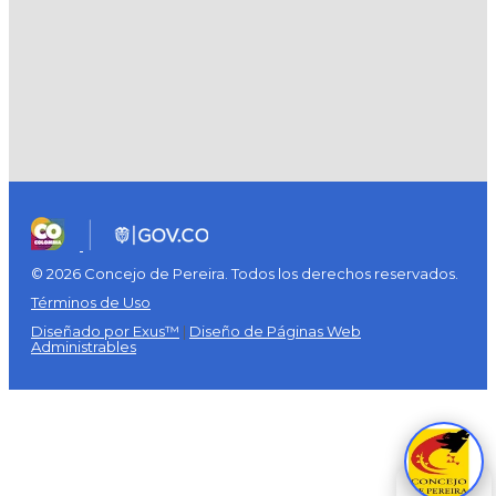
© 2026 Concejo de Pereira. Todos los derechos reservados.
Términos de Uso
Diseñado por Exus™
|
Diseño de Páginas Web
Administrables