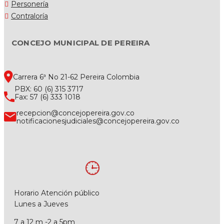
Personería
Contraloría
CONCEJO MUNICIPAL DE PEREIRA
Carrera 6ª No 21-62 Pereira Colombia
PBX: 60 (6) 315 3717
Fax: 57 (6) 333 1018
recepcion@concejopereira.gov.co
notificacionesjudiciales@concejopereira.gov.co
Horario Atención público
Lunes a Jueves
7 a 12 m -2 a 5pm