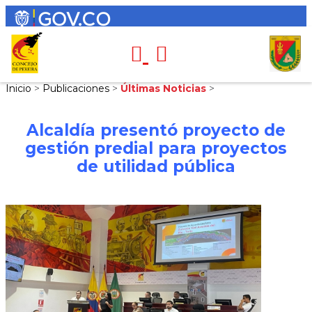
Inicio
>
Publicaciones
>
Últimas Noticias
>
Alcaldía presentó proyecto de
gestión predial para proyectos
de utilidad pública