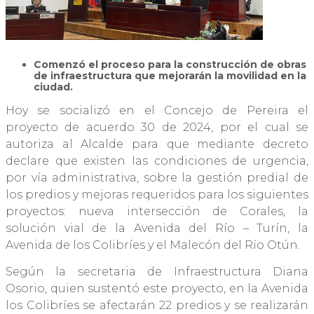
Comenzó el proceso para la construcción de obras
de infraestructura que mejorarán la movilidad en la
ciudad.
Hoy se socializó en el Concejo de Pereira el
proyecto de acuerdo 30 de 2024, por el cual se
autoriza al Alcalde para que mediante decreto
declare que existen las condiciones de urgencia,
por vía administrativa, sobre la gestión predial de
los predios y mejoras requeridos para los siguientes
proyectos: nueva intersección de Corales, la
solución vial de la Avenida del Río – Turín, la
Avenida de los Colibríes y el Malecón del Río Otún.
Según la secretaria de Infraestructura Diana
Osorio, quien sustentó este proyecto, en la Avenida
los Colibríes se afectarán 22 predios y se realizarán