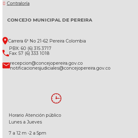
Contraloría
CONCEJO MUNICIPAL DE PEREIRA
Carrera 6ª No 21-62 Pereira Colombia
PBX: 60 (6) 315 3717
Fax: 57 (6) 333 1018
recepcion@concejopereira.gov.co
notificacionesjudiciales@concejopereira.gov.co
Horario Atención público
Lunes a Jueves
7 a 12 m -2 a 5pm