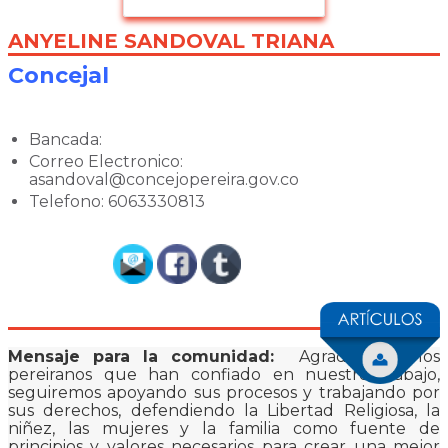
ANYELINE SANDOVAL TRIANA
Concejal
Bancada:
Correo Electronico:
asandoval@concejopereira.gov.co
Telefono: 6063330813
Mensaje para la comunidad:
Agradezco a los
pereiranos que han confiado en nuestro trabajo,
seguiremos apoyando sus procesos y trabajando por
sus derechos, defendiendo la Libertad Religiosa, la
niñez, las mujeres y la familia como fuente de
principios y valores necesarios para crear una mejor