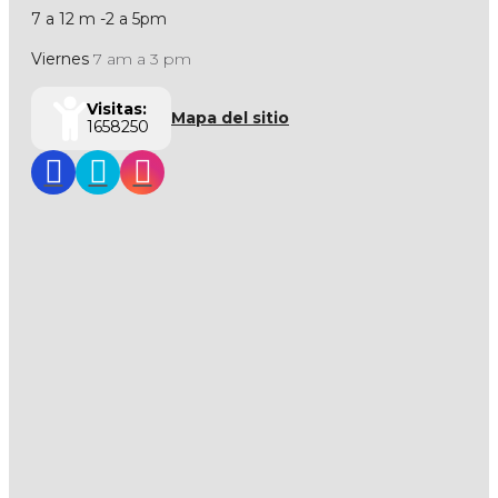
7 a 12 m -2 a 5pm
Viernes
7 am a 3 pm
Visitas:
Mapa del sitio
1658250